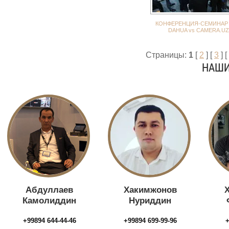
КОНФЕРЕНЦИЯ-СЕМИНАР 
DAHUA vs CAMERA.UZ
Страницы:
1
[
2
] [
3
] [
НАШИ
Абдуллаев
Хакимжонов
Камолиддин
Нуриддин
+99894 644-44-46
+99894 699-99-96
+