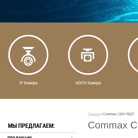
IP Камера
HDCVI Камера
Главная
 \ 
Commax CDV-70QT
Commax C
МЫ ПРЕДЛАГАЕМ: