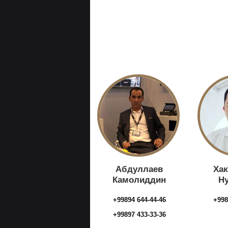
Абдуллаев
Ха
Камолиддин
Н
+99894 644-44-46
+998
+99897 433-33-36