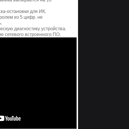
ка-остановки для ИК.
ролем из 5 цифр. не
.
ескую диагностику устройства.
е сетевого встроенного ПО.