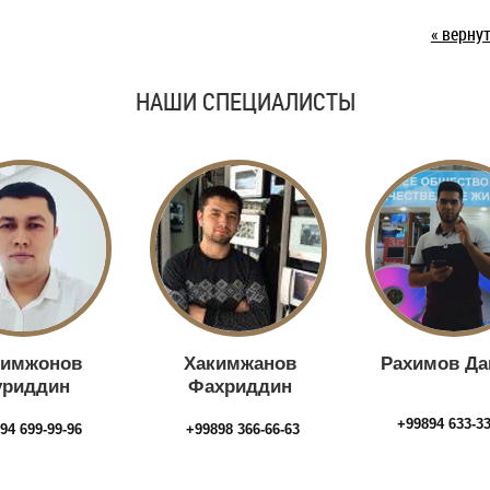
« верну
НАШИ СПЕЦИАЛИСТЫ
кимжонов
Хакимжанов
Рахимов Да
уриддин
Фахриддин
+99894 633-3
94 699-99-96
+99898 366-66-63