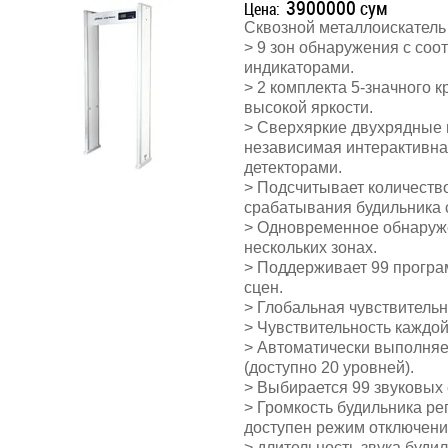
3900000
сум
Цена:
Сквозной металлоискатель
> 9 зон обнаружения с со
индикаторами.
> 2 комплекта 5-значного 
высокой яркости.
> Сверхяркие двухрядные 
независимая интерактивная
детекторами.
> Подсчитывает количеств
срабатывания будильника 
> Одновременное обнаруже
нескольких зонах.
> Поддерживает 99 програ
сцен.
> Глобальная чувствительно
> Чувствительность каждой 
> Автоматически выполняе
(доступно 20 уровней).
> Выбирается 99 звуковых 
> Громкость будильника рег
доступен режим отключения
> длительность звука буди