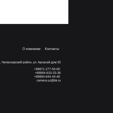
О компании
Контакты
, Чиланзарский район, ул. Арнасай дом 35
+99871-277-50-00
+99894-633-33-36
+99894-644-44-46
camera.uz@bk.ru
Powered by