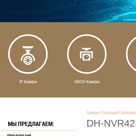
IP Камера
HDCVI Камера
Главная
 \ 
Продукция
 \ 
Видеорег
DH-NVR42
МЫ ПРЕДЛАГАЕМ: