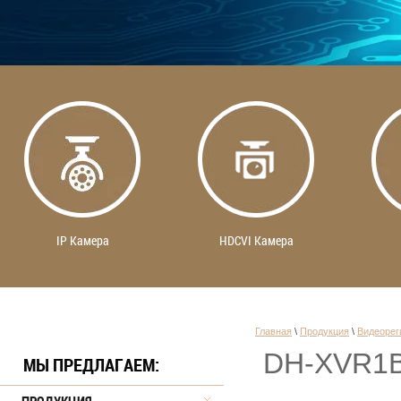
IP Камера
HDCVI Камера
Главная
 \ 
Продукция
 \ 
Видеорег
DH-XVR1B
МЫ ПРЕДЛАГАЕМ: