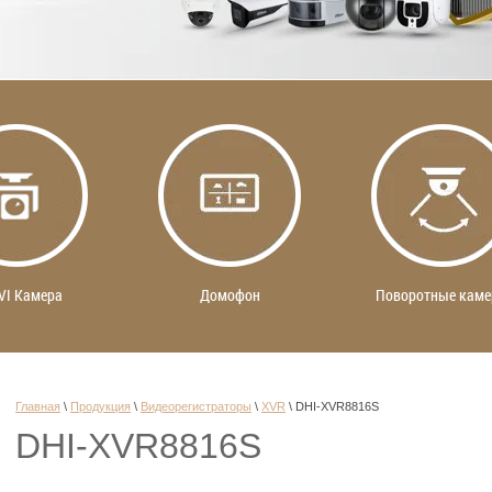
VI Камера
Домофон
Поворотные кам
Главная
 \ 
Продукция
 \ 
Видеорегистраторы
 \ 
XVR
 \ 
DHI-XVR8816S
DHI-XVR8816S