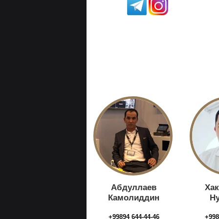
Абдуллаев
Ха
Камолиддин
Н
+99894 644-44-46
+998