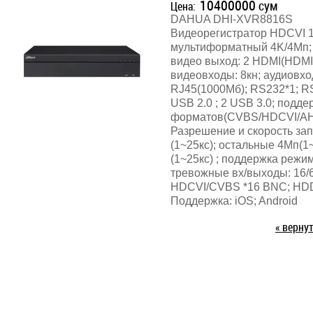
10400000
сум
Цена:
DAHUA DHI-XVR8816S
Видеорегистратор HDCVI 
мультиформатный 4K/4Мп; 
видео выход: 2 HDMI(HDMI1
видеовходы: 8кн; аудиовход
RJ45(1000Мб); RS232*1; R
USB 2.0 ; 2 USB 3.0; подде
форматов(CVBS/HDCVI/AHD/
Разрешение и скорость запи
(1~25кс); остальные 4Мп(1
(1~25кс) ; поддержка режим
тревожные вх/выходы: 16/
HDCVI/CVBS *16 BNC; HDD: 
Поддержка: iOS; Android
« верну