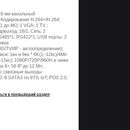
16-ми канальный
Кодирование H.264+/H.264;
 до 4K); 1 VGA; 1 TV ;
/выход: 16/1; Сеть: 2
S485*1; RS422*1; USB порты: 2
ржка
TVI/IP - автоопределение);
си: 1кн и 9кн * 4K(1~12кс)/4Мп
~15кс); 1080P/720P/960H и ниже
а 8+ 56 IP до 12 Мп;
6; сквозные выходы:
8 SATA3 по 8Тб; IoT; POS 2.0;
ться в предыдущий раздел