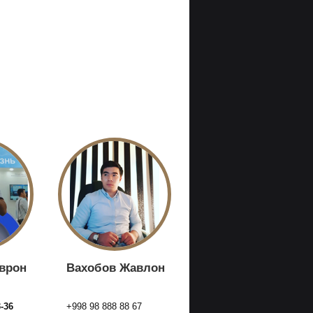
врон
Вахобов Жавлон
3-36
+998 98 888 88 67